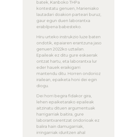
batek, Kanboko THPa
kontestatu genuen, Marieniako
lautadari doakion parteari buruz,
gaur egun duen laborantxa
erabilpena babesteko.
Hiru urteko instrukzio luze baten
ondotik, epaiaren erantzuna jaso
genuen 2022ko uztailan.
Epaileak ez ditu gure eskaerak
ontzat hartu, eta laborantxa lur
eder hauek eraikigarri
mantendu ditu. Horren ondorioz
irailean, epaiketa honi dei egin
diogu.
Dei horri begira fidakor gira,
lehen epaiketarako epaileak
aitzinatu dituen argumentuak
harrigarriak baitira, gure
laborantxarentzat ondorioak ez
balira hain damugarriak,
irringarriak iduritzen ahal