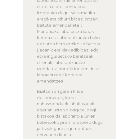
laborantxa lurrak emendatzen
dituela diote, kontrakoa
frogatuko dugu. Matematika
eragiketa bihurri bidez lortzen
baitute emendaketa :
Marieniako laborantxa lurrak
kendu eta laborantxarako balio
ez duten herri erdiko lur batzuk
(jadanik eraikiak adibidez, edo
etxe inguruetako baratzeak
direnak) laborantxarako
izendatuz, horrela lortzen dute
laborantxa lur kopurua
emendatzea.
Bizitzen ari garen krisia
desberdinek, klima
nahasmenduek, ahultasunak
agerian uzten dizkigute, begi
bistakoa da laborantxa lurren
babesteko premia, espero dugu
justiziak gure argumentuak
entzunen dituela.