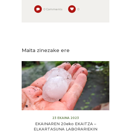
0
Comments
0
Maita zinezake ere
23 EKAINA 2023
EKAINAREN 20eko EKAITZA –
ELKARTASUNA LABORARIEKIN