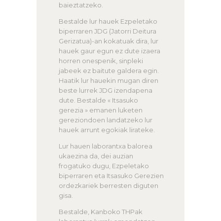
baieztatzeko.
Bestalde lur hauek Ezpeletako
biperraren JDG (Jatorri Deitura
Gerizatua)-an kokatuak dira, lur
hauek gaur egun ez dute izaera
horren onespenik, sinpleki
jabeek ez baitute galdera egin.
Haatik lur hauekin mugan diren
beste lurrek JDG izendapena
dute. Bestalde « Itsasuko
gerezia » emanen luketen
gereziondoen landatzeko lur
hauek arrunt egokiak lirateke.
Lur hauen laborantxa balorea
ukaezina da, dei auzian
frogatuko dugu, Ezpeletako
biperraren eta Itsasuko Gerezien
ordezkariek berresten diguten
gisa.
Bestalde, Kanboko THPak