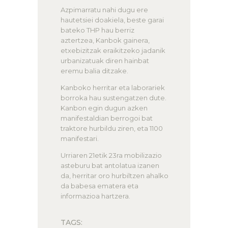
Azpimarratu nahi dugu ere
hautetsiei doakiela, beste garai
bateko THP hau berriz
aztertzea, Kanbok gainera,
etxebizitzak eraikitzeko jadanik
urbanizatuak diren hainbat
eremu balia ditzake.
Kanboko herritar eta laborariek
borroka hau sustengatzen dute.
Kanbon egin dugun azken
manifestaldian berrogoi bat
traktore hurbildu ziren, eta 1100
manifestari.
Urriaren 21etik 23ra mobilizazio
asteburu bat antolatua izanen
da, herritar oro hurbiltzen ahalko
da babesa ematera eta
informazioa hartzera.
TAGS: