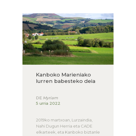
HARRERA
LURZAINDIA
GURE ALDE EGIN!
BERRIAK
KONTAKTUA
Kanboko Marieniako
lurren babesteko deia
DE
Myriam
5 urria 2022
2019ko martxoan, Lurzaindia,
Nahi Dugun Herria eta CADE
elkarteek, eta Kanboko biztanle