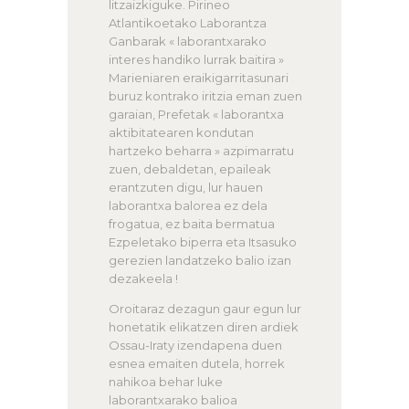
litzaizkiguke. Pirineo
Atlantikoetako Laborantza
Ganbarak « laborantxarako
interes handiko lurrak baitira »
Marieniaren eraikigarritasunari
buruz kontrako iritzia eman zuen
garaian, Prefetak « laborantxa
aktibitatearen kondutan
hartzeko beharra » azpimarratu
zuen, debaldetan, epaileak
erantzuten digu, lur hauen
laborantxa balorea ez dela
frogatua, ez baita bermatua
Ezpeletako biperra eta Itsasuko
gerezien landatzeko balio izan
dezakeela !
Oroitaraz dezagun gaur egun lur
honetatik elikatzen diren ardiek
Ossau-Iraty izendapena duen
esnea emaiten dutela, horrek
nahikoa behar luke
laborantxarako balioa