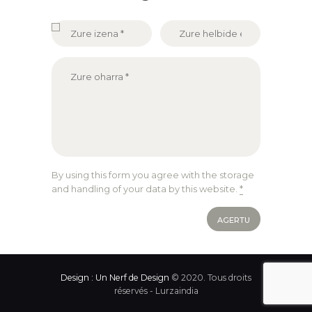
By using this form you agree with the storage
and handling of your data by this website.
*
Design : Un Nerf de Design
© 2020. Tous droits
réservés - Lurzaindia