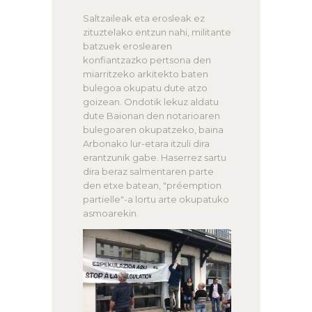
Saltzaileak eta erosleak ez
zituztelako entzun nahi, militante
batzuek eroslearen
konfiantzazko pertsona den
miarritzeko arkitekto baten
bulegoa okupatu dute atzo
goizean. Ondotik lekuz aldatu
dute Baionan den notarioaren
bulegoaren okupatzeko, baina
Arbonako lur-etara itzuli dira
erantzunik gabe. Haserrez sartu
dira beraz salmentaren parte
den etxe batean, "préemption
partielle"-a lortu arte okupatuko
asmoarekin.