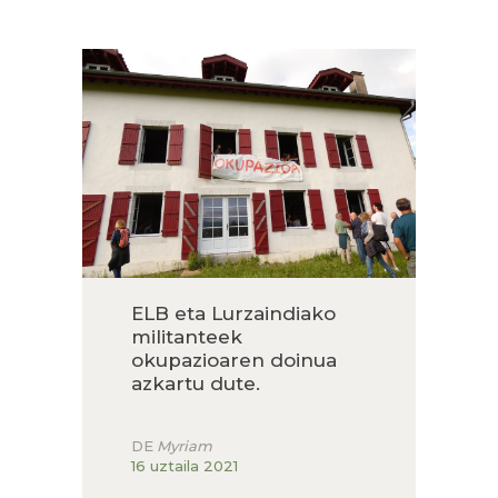
HARRERA
LURZAINDIA
GURE ALDE EGIN!
BERRIAK
KONTAKTUA
ELB eta Lurzaindiako
militanteek
okupazioaren doinua
azkartu dute.
DE
Myriam
16 uztaila 2021