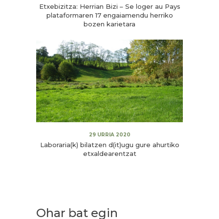
Etxebizitza: Herrian Bizi – Se loger au Pays
plataformaren 17 engaiamendu herriko
bozen karietara
29 URRIA 2020
Laboraria(k) bilatzen d(it)ugu gure ahurtiko
etxaldearentzat
Ohar bat egin