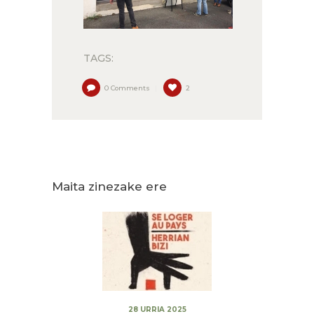
TAGS:
0
Comments
2
Maita zinezake ere
28 URRIA 2025