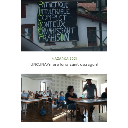
4 AZAROA 2021
URCURAYn ere lurra zaint dezagun!