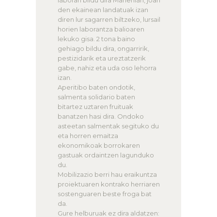
den ekainean landatuak izan
diren lur sagarren biltzeko, lursail
horien laborantza balioaren
lekuko gisa. 2 tona baino
gehiago bildu dira, ongarririk,
pestizidarik eta ureztatzerik
gabe, nahiz eta uda oso lehorra
izan.
Aperitibo baten ondotik,
salmenta solidario baten
bitartez uztaren fruituak
banatzen hasi dira. Ondoko
asteetan salmentak segituko du
eta horren emaitza
ekonomikoak borrokaren
gastuak ordaintzen lagunduko
du.
Mobilizazio berri hau eraikuntza
proiektuaren kontrako herriaren
sostenguaren beste froga bat
da.
Gure helburuak ez dira aldatzen: