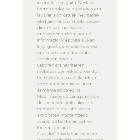
interpelatzen gaitu. Desfase
horren ondorioa da laborari eta
laborari sindikatuak, herritarrak
eta haien ondoan mobilizatzen
diren hautetsiak saltze
engaiamendu berri horren
informaziorik ez dutela ukan,
Elkargoak bere lehentasunez-
erosteko eskubidea erabil
zezakeen epean.
Laborari eta herritarren
mobilizazioari esker, proiektu
hori oztopatua izan da azken
urteetan. Marieniako lurren
salmenta ez da egina.
Mobilizazioak aitzina jarraituko
du, lur horien artifizializatzea
trabatzeko eta laborantza
aktibitatea mantentzeko
aterabide bat behin betiko
lortzen den arte.
Gaur, 100 pasa lagun, haur eta
laborari bildu dira Marienian, joan