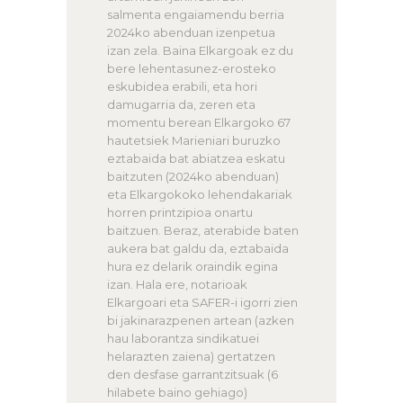
salmenta engaiamendu berria
2024ko abenduan izenpetua
izan zela. Baina Elkargoak ez du
bere lehentasunez-erosteko
eskubidea erabili, eta hori
damugarria da, zeren eta
momentu berean Elkargoko 67
hautetsiek Marieniari buruzko
eztabaida bat abiatzea eskatu
baitzuten (2024ko abenduan)
eta Elkargokoko lehendakariak
horren printzipioa onartu
baitzuen. Beraz, aterabide baten
aukera bat galdu da, eztabaida
hura ez delarik oraindik egina
izan. Hala ere, notarioak
Elkargoari eta SAFER-i igorri zien
bi jakinarazpenen artean (azken
hau laborantza sindikatuei
helarazten zaiena) gertatzen
den desfase garrantzitsuak (6
hilabete baino gehiago)