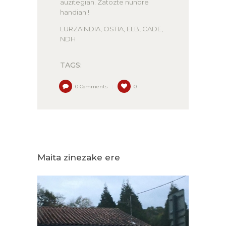
auzitegian. Zatozte nunbre
handian !
LURZAINDIA, OSTIA, ELB, CADE,
NDH
TAGS:
0
Comments
0
Maita zinezake ere