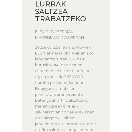
LURRAK
SALTZEA
TRABATZEKO
ELEMENTU BERRIAK
MARIENIAKO DOSIERRAN
2025eko uztailean, SAFER-ek
ELBri jakinarazi dio, Marieniako
laborantza lurren 3,76 ha-ri
buruzko DIA (déclaration
d’intention d’aliéner) berri bat
egina izan zela 2 620 000
euroko prezioan, lur horiek
Bouygues Inmobilier
promotorearen proiektu
batengatik artifizializatzeko
mehatxupean direlarik.
Jakinarazpen horrek erakusten
du Salagoity-Colbert
jabekideen eta promotorearen
arteko salmenta engaiamendu