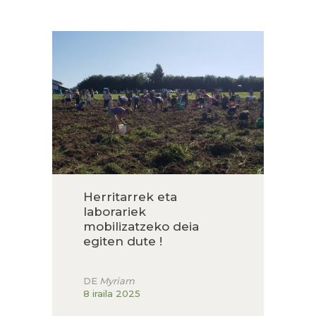
HARRERA
LURZAINDIA
GURE ALDE EGIN!
BERRIAK
KONTAKTUA
Herritarrek eta
laborariek
mobilizatzeko deia
egiten dute !
DE
Myriam
8 iraila 2025