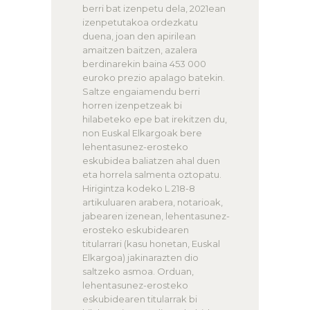
berri bat izenpetu dela, 2021ean
izenpetutakoa ordezkatu
duena, joan den apirilean
amaitzen baitzen, azalera
berdinarekin baina 453 000
euroko prezio apalago batekin.
Saltze engaiamendu berri
horren izenpetzeak bi
hilabeteko epe bat irekitzen du,
non Euskal Elkargoak bere
lehentasunez-erosteko
eskubidea baliatzen ahal duen
eta horrela salmenta oztopatu.
Hirigintza kodeko L 218-8
artikuluaren arabera, notarioak,
jabearen izenean, lehentasunez-
erosteko eskubidearen
titularrari (kasu honetan, Euskal
Elkargoa) jakinarazten dio
saltzeko asmoa. Orduan,
lehentasunez-erosteko
eskubidearen titularrak bi