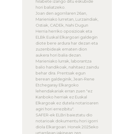
hilabete izango ditu eskubide
hori baliatzeko.
Joan den agorrilaren 26an,
Marieniako lurretan, Lurzaindiak,
Ostiak, CADEk, Nahi Dugun
Herria herriko oposizioak eta
ELBk Euskal Elkargoari galdegin
diote bere ardura har dezan eta
zuzenbideak ematen dion
aukera hori balia dezan.
Marieniako lurrak, laborantza
balio handikoak, nahitaez zaindu
behar dira. Prentsak egun
berean galdeginik, Jean-Rene
Etchegaray Elkargoko
lehendakariak erran zuen "ez
Kanboko herriak ez Euskal
Elkargoak ez dutela notarioaren
agiri hori errezibitu".
SAFER-ek ELBri baieztatu dio
notarioak dokumentu hori igorri
diola Elkargoari. Honek 2025eko
urtarrilean jakinean zen