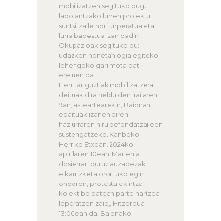
mobilizatzen segituko dugu
laborantzako lurren proiektu
suntsitzaile hori lurperatua eta
lurra babestua izan dadin !
Okupazioak segituko du:
udazken honetan ogia egiteko
lehengoko gari mota bat
ereinen da.
Herritar guztiak mobilizatzera
deituak dira heldu den irailaren
9an, asteartearekin, Baionan
epaituak izanen diren
hazlurraren hiru defendatzaileen
sustengatzeko. Kanboko
Herriko Etxean, 2024ko
apirilaren 10ean, Marienia
dosierrari buruz auzapezak
elkarrizketa orori uko egin
ondoren, protesta ekintza
kolektibo batean parte hartzea
leporatzen zaie,. Hitzordua
13:00ean da, Baionako