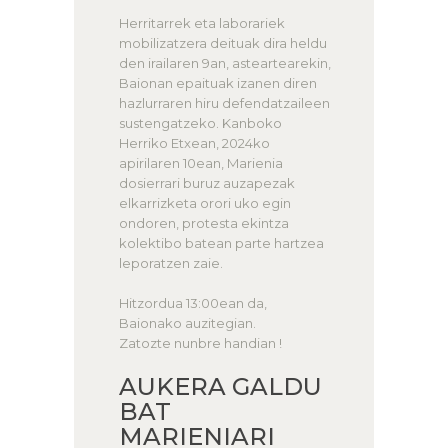
Herritarrek eta laborariek
mobilizatzera deituak dira heldu
den irailaren 9an, asteartearekin,
Baionan epaituak izanen diren
hazlurraren hiru defendatzaileen
sustengatzeko. Kanboko
Herriko Etxean, 2024ko
apirilaren 10ean, Marienia
dosierrari buruz auzapezak
elkarrizketa orori uko egin
ondoren, protesta ekintza
kolektibo batean parte hartzea
leporatzen zaie.
Hitzordua 13:00ean da,
Baionako auzitegian.
Zatozte nunbre handian !
AUKERA GALDU
BAT
MARIENIARI