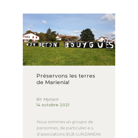
ACCUEIL
LURZAINDIA
NOUS SOUTENIR!
ACTU / BLOG
CONTACT
Préservons les terres
de Marienia!
BY
Myriam
14 octobre 2021
Nous sommes un groupe de
personnes, de particulier·e·s,
d’associations (ELB-LURZAINDIA