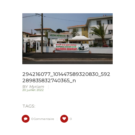
ACCUEIL
LURZAINDIA
NOUS SOUTENIR!
ACTU / BLOG
CONTACT
294216077_101447589320830_592
289835832740365_n
BY
Myriam
20 juillet 2022
TAGS:
0
Commentaire
0