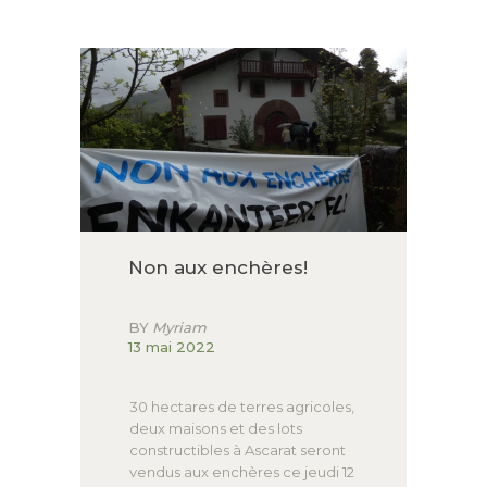
ACCUEIL
LURZAINDIA
NOUS SOUTENIR!
ACTU / BLOG
CONTACT
Non aux enchères!
BY
Myriam
13 mai 2022
30 hectares de terres agricoles,
deux maisons et des lots
constructibles à Ascarat seront
vendus aux enchères ce jeudi 12