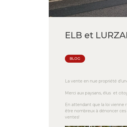
ELB et LURZAI
BLOG
La vente en nue propriété d’une
Merci aux paysans, élus et cito
En attendant que la loi vienne r
être nombreux à dénoncer ces p
ventes!