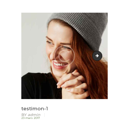
ACCUEIL
LURZAINDIA
NOUS SOUTENIR!
ACTU / BLOG
CONTACT
testimon-2
testimon-1
BY
admin
23 mars 2017