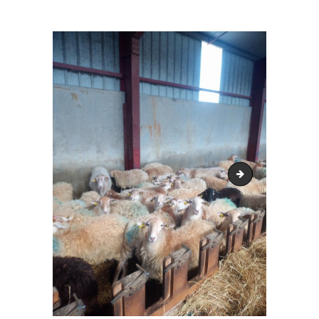
ACCUEIL
LURZAINDIA
NOUS SOUTENIR!
ACTU / BLOG
CONTACT
sil