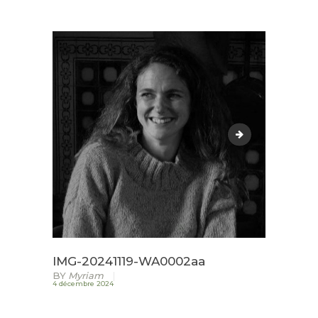
ACCUEIL
LURZAINDIA
NOUS SOUTENIR!
ACTU / BLOG
CaptureMP
CONTACT
IMG-20241119-WA0002aa
BY
Myriam
4 décembre 2024