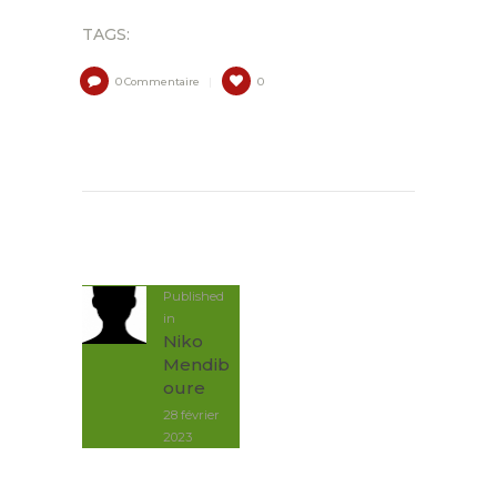
TAGS:
0
Commentaire
0
NAVIGATION
DE
L’ARTICLE
Published
in
Post
Niko
précédent:
Mendib
oure
28 février
2023