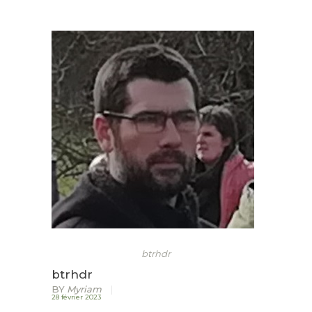
ACCUEIL
LURZAINDIA
NOUS SOUTENIR!
ACTU / BLOG
CONTACT
btrhdr
btrhdr
BY
Myriam
28 février 2023