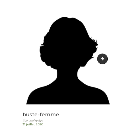
ACCUEIL
LURZAINDIA
NOUS SOUTENIR!
ACTU / BLOG
CONTACT
buste-homme
buste-femme
BY
admin
31 juillet 2020