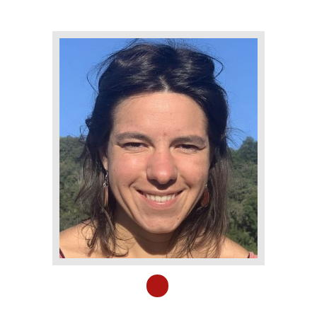
ACCUEIL
LURZAINDIA
NOUS SOUTENIR!
ACTU / BLOG
CONTACT