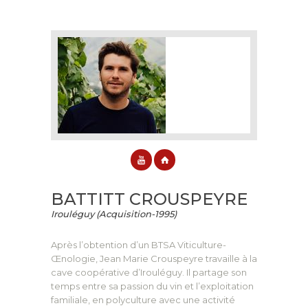
ACCUEIL
LURZAINDIA
NOUS SOUTENIR!
ACTU / BLOG
CONTACT
BATTITT CROUSPEYRE
Irouléguy (Acquisition-1995)
Après l’obtention d’un BTSA Viticulture-
Œnologie, Jean Marie Crouspeyre travaille à la
cave coopérative d’Irouléguy. Il partage son
temps entre sa passion du vin et l’exploitation
familiale, en polyculture avec une activité