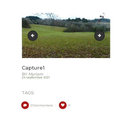
ACCUEIL
LURZAINDIA
62190281_612625832480779_2657117805849083904_o
CANARD_MG_6
NOUS SOUTENIR!
ACTU / BLOG
CONTACT
Capture1
BY
Myriam
24 septembre 2021
TAGS:
0
Commentaire
0