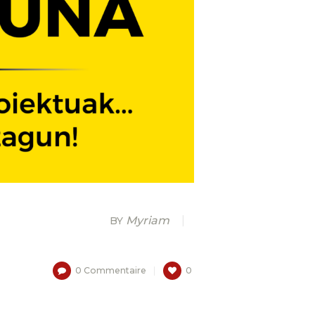
Myriam
BY
0
Commentaire
0