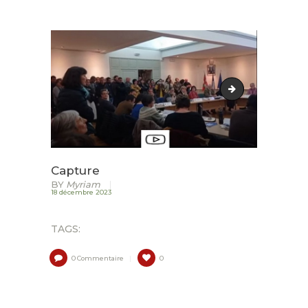
ACCUEIL
LURZAINDIA
NOUS SOUTENIR!
-60371767223041
ACTU / BLOG
CONTACT
Capture
BY
Myriam
18 décembre 2023
TAGS:
0
Commentaire
0