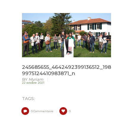
ACCUEIL
LURZAINDIA
NOUS SOUTENIR!
ACTU / BLOG
CONTACT
245685655_4642492399136512_198
9975124410983871_n
BY
Myriam
22 octobre 2021
TAGS:
0
Commentaire
0