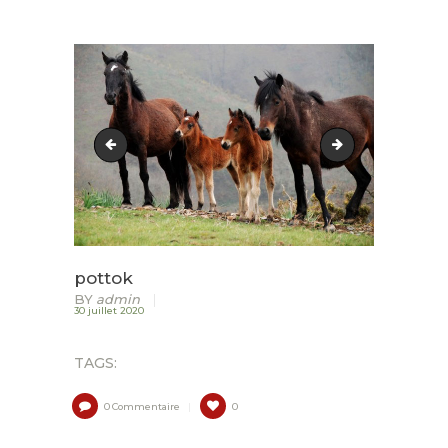
ACCUEIL
LURZAINDIA
NOUS SOUTENIR!
logo_terredeliens
foin
ACTU / BLOG
CONTACT
pottok
BY
admin
30 juillet 2020
TAGS:
0
Commentaire
0