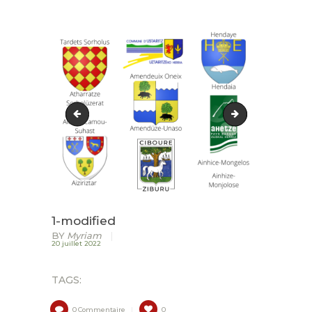
ACCUEIL
LURZAINDIA
NOUS SOUTENIR!
ACTU / BLOG
Commencez votre journée(4)
2-modified
CONTACT
1-modified
BY
Myriam
20 juillet 2022
TAGS:
0
Commentaire
0