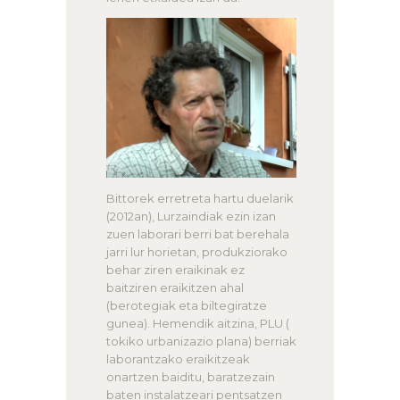
Bittorek erretreta hartu duelarik
(2012an), Lurzaindiak ezin izan
zuen laborari berri bat berehala
jarri lur horietan, produkziorako
behar ziren eraikinak ez
baitziren eraikitzen ahal
(berotegiak eta biltegiratze
gunea). Hemendik aitzina, PLU (
tokiko urbanizazio plana) berriak
laborantzako eraikitzeak
onartzen baiditu, baratzezain
baten instalatzeari pentsatzen