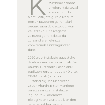
K
izurriteak hainbat
erreferentzia sozial
eta ekonomiko
aldatu ditu, eta gure elikadura
bertokiratzearen garrantziari
begiak zabaldu dauzkigu. Hori
kausitzeko, lur elikagarria
zaintzea garrantzitsua da !
Lurzaindiaren ekintza
konkretuek ainitz laguntzen
dute.
2020an, bi instalazio gauzatuko
direla espero du Lurzaindiak. Bat
Ahurtin, Lurzaindiak aspalditik
badituen lurretan : duela 40 urte,
GFAM Lurrak (leheneko
Lurzaindiak) 9ha lur erosten
zituen Ahurtin, Bittor Manrique
baratzezaintzan inztalatzen
lagunduz. « Laborantza
biologikoan » ziurtatua izan den
lehen etxaldea izan da.