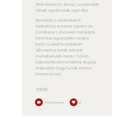
ahal da berriz. Beraz, Lurzaindiak
obrak egokitzeak egin ditu.
Bestalde, Lurzaindiak 6
hektar(e)a erostea espero du
Donibane Lohizunen instalatze
berri bat laguntzeko xedea
baitu. Euskal kostaldean
laborantza lurrak azkarki
mehatsatuak izanez, horien
babesteko borondatea dugula
erakusten dugu lurrak eremu
hortan erosiz.
TAGS:
0
Comments
0