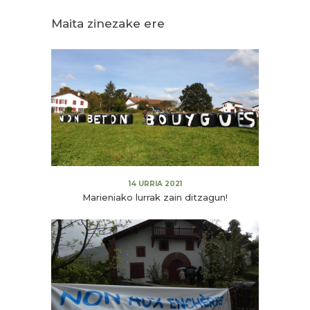
Maita zinezake ere
14 URRIA 2021
Marieniako lurrak zain ditzagun!