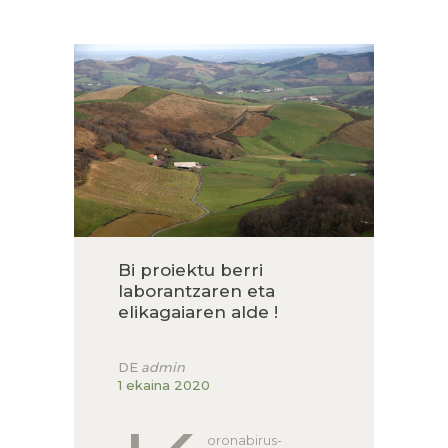
HARRERA
LURZAINDIA
GURE ALDE EGIN!
BERRIAK
KONTAKTUA
Bi proiektu berri
laborantzaren eta
elikagaiaren alde !
DE
admin
1 ekaina 2020
oronabirus-