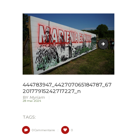
ACCUEIL
LURZAINDIA
NOUS SOUTENIR!
Brown-Scrapbook
ACTU / BLOG
CONTACT
444783947_442707065184787_67
20177915242717227_n
BY
Myriam
28 mai 2024
TAGS:
0
Commentaire
0