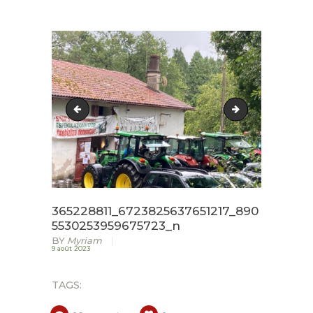
ACCUEIL
LURZAINDIA
NOUS SOUTENIR!
IMG-20230802-WA0004
IMG-20230802-
ACTU / BLOG
CONTACT
365228811_6723825637651217_890
5530253959675723_n
BY
Myriam
9 août 2023
TAGS: