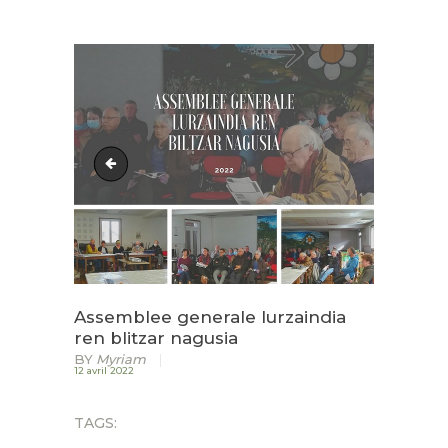
ACCUEIL
LURZAINDIA
NOUS SOUTENIR!
ACTU / BLOG
Assemblee generale lurzaindia ren blitzar nagusia
CONTACT
Assemblee generale lurzaindia
ren blitzar nagusia
BY
Myriam
12 avril 2022
TAGS: