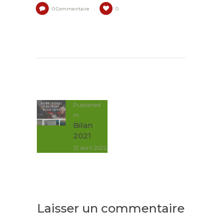
0
Commentaire
0
NAVIGATION
DE
L’ARTICLE
Published
in
Post
Bilan
précédent:
2021
12 avril 2022
Laisser un commentaire