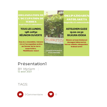
ACCUEIL
LURZAINDIA
NOUS SOUTENIR!
ACTU / BLOG
CONTACT
Présentation1
BY
Myriam
12 août 2021
TAGS:
0
Commentaire
0