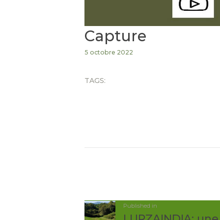
Capture
5 octobre 2022
TAGS:
NAVIGA
DE
Post
Published in
LURZAINDIA: une
précédent: