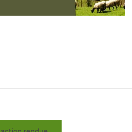
TION
 action rendue